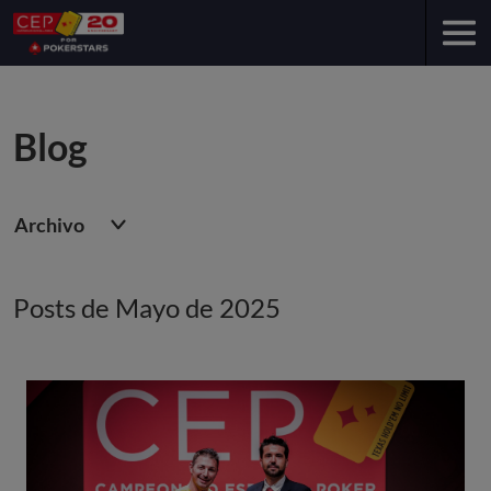
Blog
Archivo
Posts de Mayo de 2025