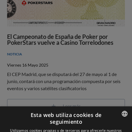
El Campeonato de España de Poker por
PokerStars vuelve a Casino Torrelodones
NOTICIA
Viernes 16 Mayo 2025
El CEP Madrid, que se disputará del 27 de mayo al 1 de
junio, contará con una programación compuesta por seis
eventos y varios satélites clasificatorios
Leer más
Esta web utiliza cookies de
seguimiento
ENGLISH
Utilizamos cookies propias y de terceros para ofrecerle nuestros