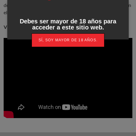
de noviembre en
Casino Peralada
, un escenario de película en
el que se conocerá el
nuevo Campeón de España de Poker
.
Debes ser mayor de 18 años para
Video Resumen CEP Marbella
acceder a este sitio web.
SÍ, SOY MAYOR DE 18 AÑOS.