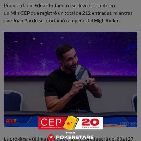
Por otro lado,
Eduardo Janeiro
se llevó el triunfo en
un
MiniCEP
que registró un total de
212 entradas
, mientras
que
Juan Pardo
se proclamó campeón del
High Roller.
La próxima y última parada de la temporada será del 23 al 27