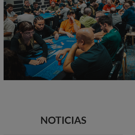
NOTICIAS