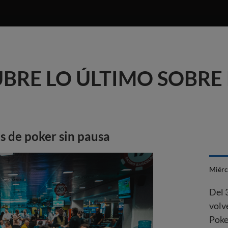
BRE LO ÚLTIMO SOBRE 
s de poker sin pausa
Miérc
Del 
volv
Poke