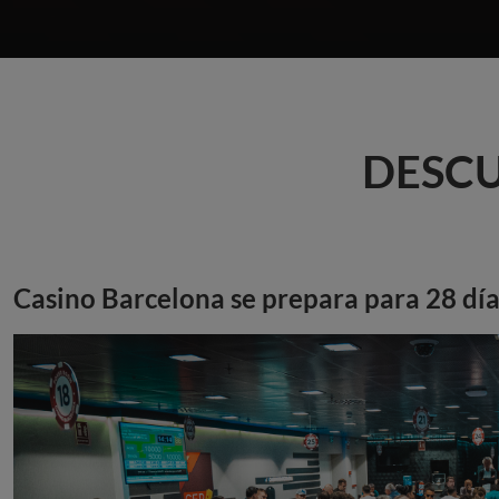
DESCU
Casino Barcelona se prepara para 28 día