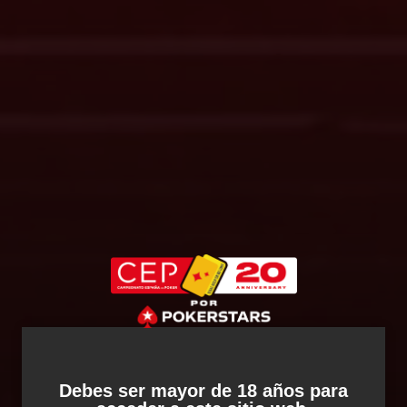
Debes ser mayor de 18 años para