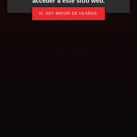
acceder a este sitio web.
SÍ, SOY MAYOR DE 18 AÑOS.