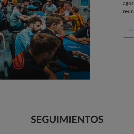
agos
reun
SEGUIMIENTOS