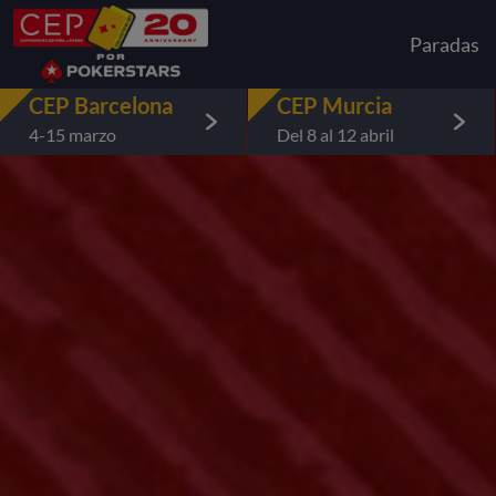
Paradas
CEP Barcelona
CEP Murcia
4-15 marzo
Del 8 al 12 abril