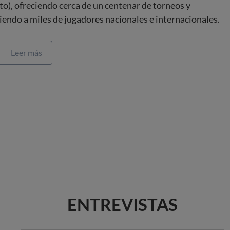
to), ofreciendo cerca de un centenar de torneos y
iendo a miles de jugadores nacionales e internacionales.
Leer más
ENTREVISTAS