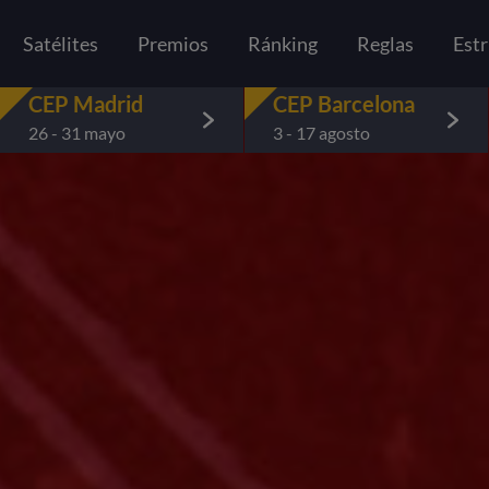
Satélites
Premios
Ránking
Reglas
Estr
CEP Madrid
CEP Barcelona
CEP
26 - 31 mayo
3 - 17 agosto