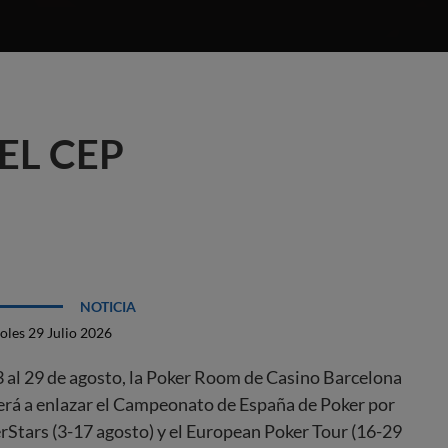
EL CEP
NOTICIA
oles 29 Julio 2026
3 al 29 de agosto, la Poker Room de Casino Barcelona
erá a enlazar el Campeonato de España de Poker por
rStars (3-17 agosto) y el European Poker Tour (16-29