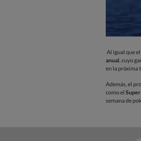
Al igual que e
anual
, cuyo ga
en la próxima
Además, el pr
como el
Super
semana de pok