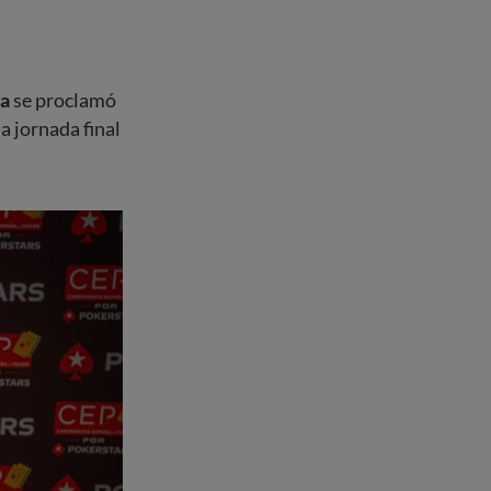
ía
se proclamó
a jornada final