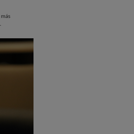
s más
.