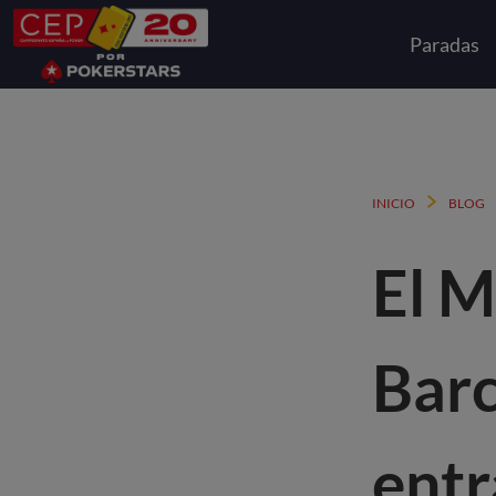
Paradas
INICIO
BLOG
El M
Barc
entr