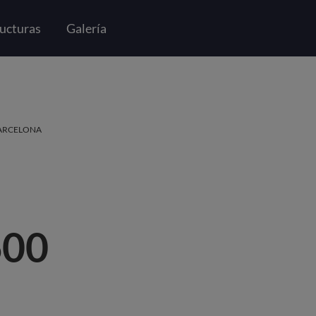
ucturas
Galería
 Barcelona
BARCELONA
600