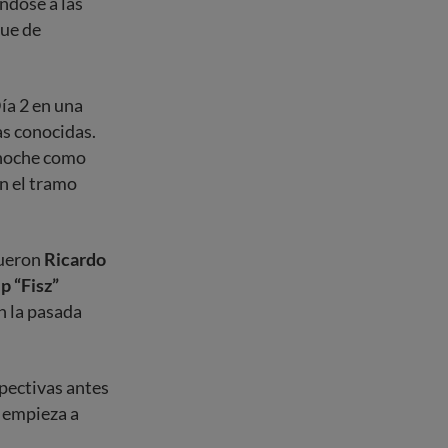
ndose a las
que de
ía 2 en una
as conocidas.
a noche como
n el tramo
fueron
Ricardo
ip “Fisz”
n la pasada
pectivas antes
e empieza a