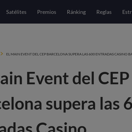
Satélites
Premios
Ránking
Reglas
Estr
El Main Event del CEP Barcelona supera las 600 entradas Casino
EL MAIN EVENT DEL CEP BARCELONA SUPERA LAS 600 ENTRADAS CASINO 
ain Event del CEP
elona supera las 
adas Casino