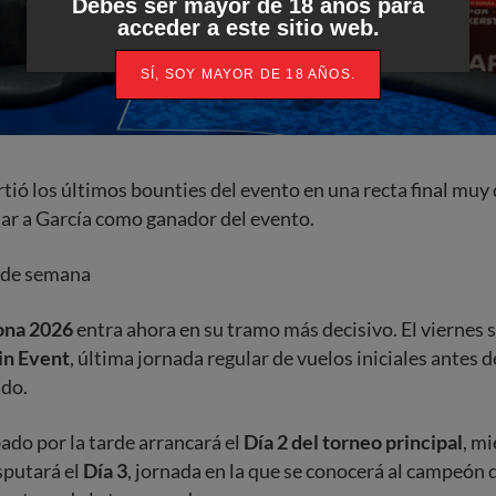
Debes ser mayor de 18 años para
acceder a este sitio web.
SÍ, SOY MAYOR DE 18 AÑOS.
rtió los últimos bounties del evento en una recta final muy
ar a García como ganador del evento.
n de semana
ona 2026
entra ahora en su tramo más decisivo. El viernes s
in Event
, última jornada regular de vuelos iniciales antes d
ado.
do por la tarde arrancará el
Día 2 del torneo principal
, mi
sputará el
Día 3
, jornada en la que se conocerá al campeón