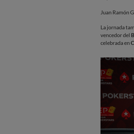
Juan Ramón Ga
La jornada tam
vencedor del
B
celebrada en
C