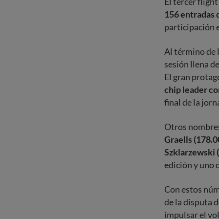
El tercer flig
156 entradas 
participación 
Al término de 
sesión llena de
El gran protag
chip leader c
final de la jorn
Otros nombres
Graells (178.0
Szklarzewski 
edición y uno 
Con estos núme
de la disputa 
impulsar el vo