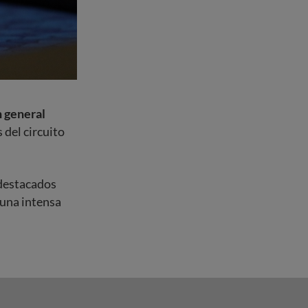
n general
 del circuito
 destacados
 una intensa