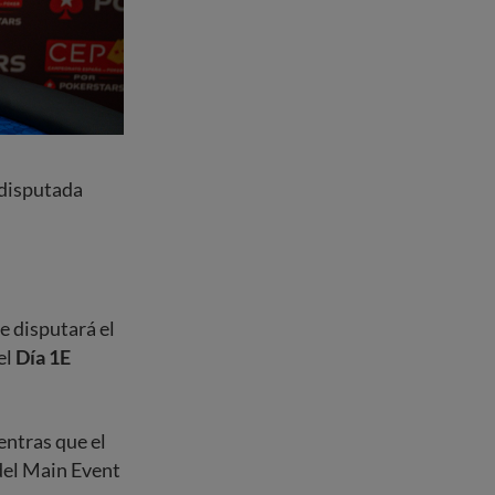
 disputada
e disputará el
el
Día 1E
entras que el
 del Main Event