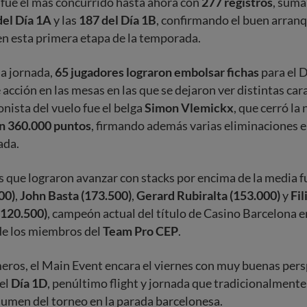
ht fue el más concurrido hasta ahora con
277 registros
, sumá
del Día 1A
y las
187 del Día 1B
, confirmando el buen arran
en esta primera etapa de la temporada.
la jornada,
65 jugadores lograron embolsar fichas
para el D
 acción en las mesas en las que se dejaron ver distintas car
onista del vuelo fue el belga
Simon Vlemickx
, que cerró l
on 360.000 puntos
, firmando además varias eliminaciones e
ada.
 que lograron avanzar con stacks por encima de la media 
00)
,
John Basta (173.500)
,
Gerard Rubiralta (153.000)
y
Fil
(120.500)
, campeón actual del título de Casino Barcelona e
de los miembros del
Team Pro CEP
.
ros, el Main Event encara el viernes con muy buenas pers
del
Día 1D
, penúltimo flight y jornada que tradicionalment
lumen del torneo en la parada barcelonesa.