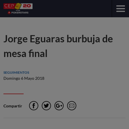
Jorge Eguaras burbuja de
mesa final
SEGUIMIENTOS
Domingo 6 Mayo 2018
Compartir
Facebook
Twitter
Google+
e-Mail