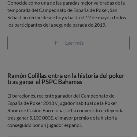
Conocida como una de las paradas mejor valoradas de la
temporada del Campeonato de España de Poker, San
Sebastián recibe desde hoy y hasta el 12 de mayo a todos
los participantes de la segunda parada de 2019.
Leer más
Ramón Colillas entra en la historia del poker
tras ganar el PSPC Bahamas
El barcelonés, reciente ganador del Campeonato de
España de Poker 2018 y jugador habitual de la Poker
Room de Casino Barcelona, se ha convertido en leyenda
tras ganar 5.100.000$, el mayor premio de la historia
conseguido por un jugador español.