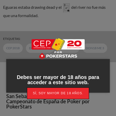
Eguaras estaba drawing dead y el
del river no fue más
que una formalidad.
ETIQUETAS:
CEP 2018
DONOSTI 2018
DON18 ME
DON18 ME 3
ARTÍCULOS RELACIONADOS
Debes ser mayor de 18 años para
acceder a este sitio web.
SÍ, SOY MAYOR DE 18 AÑOS.
San Sebastián recibe de nuevo al
Campeonato de España de Poker por
PokerStars