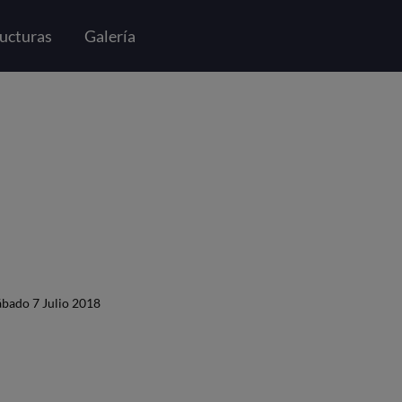
ucturas
Galería
ábado 7 Julio 2018