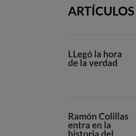
ARTÍCULOS
LLegó la hora
de la verdad
Ramón Colillas
entra en la
historia del