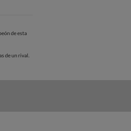
peón de esta
s de un rival.