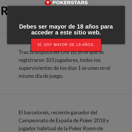
 RELACIONADOS
Debes ser mayor de 18 años para
acceder a este sitio web.
SÍ, SOY MAYOR DE 18 AÑOS.
Tras la disputa del Día 1d, en el que se
registraron 103 jugadores, todos los
supervivientes de los días 1 se unen en el
mismo día de juego.
El barcelonés, reciente ganador del
Campeonato de España de Poker 2018 y
jugador habitual de la Poker Room de