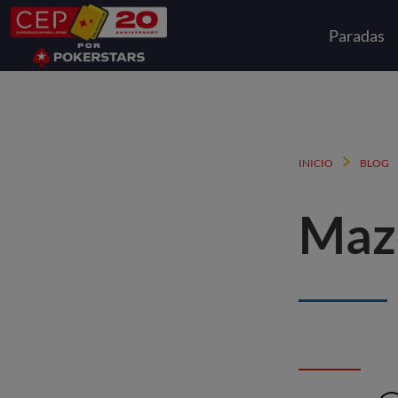
Paradas
INICIO
BLOG
Mazo