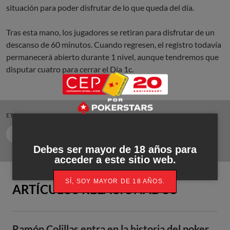
situación para poder disfrutar de lo que queda del día.
Tras esta mano, los jugadores se retiran para disfrutar de un
descanso de 60 minutos. Cuando regresen, el registro todavía
permanecerá abierto durante 1 nivel, aunque tendremos que
disputar cuatro para cerrar el Día 1c.
ETIQUETAS:
CEP 2018
PERALADA 2018
PER18 ME
PER18 ME 1C
Debes ser mayor de 18 años para
acceder a este sitio web.
SÍ, SOY MAYOR DE 18 AÑOS.
ARTÍCULOS RELACIONADOS
Ramón Colillas entra en la historia del poker