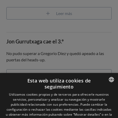
Leer más
Jon Gurrutxaga cae el 3.º
No pudo superar a Gregorio Díez y quedó apeado a las
puertas del heads-up.
Leer más
Esta web utiliza cookies de
seguimiento
ENGLISH
Utilizamos cookies propias y de terceros para ofrecerle nuestros
servicios, personalizar y analizar su navegación y mostrarle
SPANISH
publicidad relacionada con sus preferencias. Puede cambiar la
configuración o rechazar las cookies mediante las casillas indicadas
u obtener más información pulsando sobre “Mostrar detalles” o en la