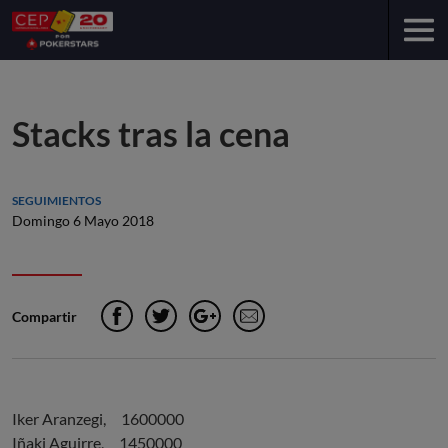
Stacks tras la cena
SEGUIMIENTOS
Domingo 6 Mayo 2018
Compartir
Facebook
Twitter
Google+
e-Mail
Iker Aranzegi, 1600000
Iñaki Aguirre, 1450000