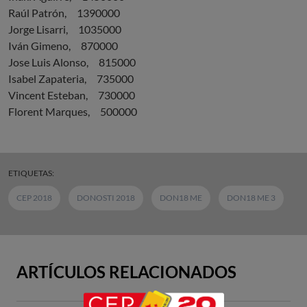
Raúl Patrón, 1390000
Jorge Lisarri, 1035000
Iván Gimeno, 870000
Jose Luis Alonso, 815000
Isabel Zapateria, 735000
Vincent Esteban, 730000
Florent Marques, 500000
ETIQUETAS:
CEP 2018
DONOSTI 2018
DON18 ME
DON18 ME 3
ARTÍCULOS RELACIONADOS