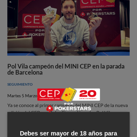
Pol Vila campeón del MINI CEP en la parada
de Barcelona
SEGUIMIENTO
Martes 5 Marzo 2024
Ya se conoce al primer campeón del MINI CEP de la nueva
edición del CEP por PokerStars; el jugador Pol Vila
Leer más
Debes ser mayor de 18 años para