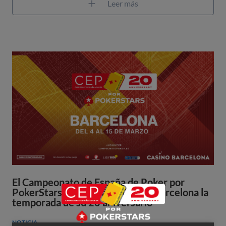
Leer más
El Campeonato de España de Poker por
PokerStars arrancará en Casino Barcelona la
temporada de su 20 aniversario
NOTICIA