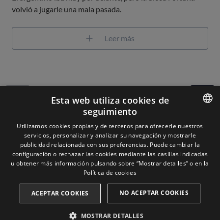
volvió a jugarle una mala pasada.
Leer más
1
de
3
Esta web utiliza cookies de
seguimiento
ENGLISH
Utilizamos cookies propias y de terceros para ofrecerle nuestros
servicios, personalizar y analizar su navegación y mostrarle
SPANISH
publicidad relacionada con sus preferencias. Puede cambiar la
configuración o rechazar las cookies mediante las casillas indicadas
u obtener más información pulsando sobre “Mostrar detalles” o en la
Aviso legal
Política de cookies
NO ACEPTAR COOKIES
ACEPTAR COOKIES
Cookies
MOSTRAR DETALLES