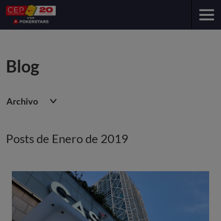
Blog
Archivo
Posts de Enero de 2019