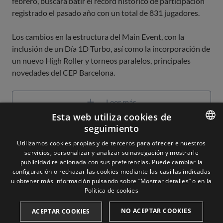
febrero, buscará batir el récord histórico de participación
registrado el pasado año con un total de 831 jugadores.
Los cambios en la estructura del Main Event, con la
inclusión de un Día 1D Turbo, así como la incorporación de
un nuevo High Roller y torneos paralelos, principales
novedades del CEP Barcelona.
Leer más
Esta web utiliza cookies de
seguimiento
ENGLISH
Utilizamos cookies propias y de terceros para ofrecerle nuestros
servicios, personalizar y analizar su navegación y mostrarle
SPANISH
publicidad relacionada con sus preferencias. Puede cambiar la
configuración o rechazar las cookies mediante las casillas indicadas
u obtener más información pulsando sobre “Mostrar detalles” o en la
Aviso legal
Política de cookies
NO ACEPTAR COOKIES
ACEPTAR COOKIES
Cookies