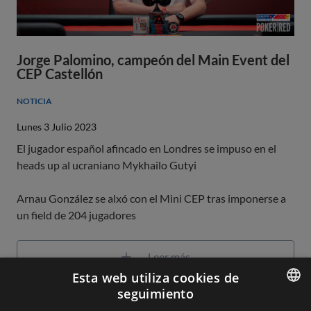
Jorge Palomino, campeón del Main Event del
CEP Castellón
NOTICIA
Lunes 3 Julio 2023
El jugador español afincado en Londres se impuso en el
heads up al ucraniano Mykhailo Gutyi
Arnau González se alxó con el Mini CEP tras imponerse a
un field de 204 jugadores
Leer más
Esta web utiliza cookies de
seguimiento