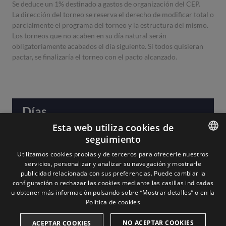
Se deduce un 1% destinado a gastos de organización del CEP.
La dirección del torneo se reserva el derecho de modificar total o
parcialmente el programa del torneo y la estructura del mismo.
Los torneos que no acaben en su día natural serán
obligatoriamente acabados el día siguiente. Si todos quisieran
pactar, se finalizaría el torneo con el pacto alcanzado.
Días
Esta web utiliza cookies de
seguimiento
ENGLISH
Utilizamos cookies propias y de terceros para ofrecerle nuestros
servicios, personalizar y analizar su navegación y mostrarle
SPANISH
publicidad relacionada con sus preferencias. Puede cambiar la
configuración o rechazar las cookies mediante las casillas indicadas
u obtener más información pulsando sobre “Mostrar detalles” o en la
Aviso legal
Política de cookies
NO ACEPTAR COOKIES
Cookies
ACEPTAR COOKIES