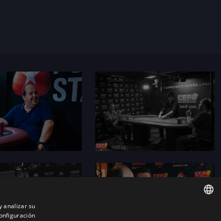
y analizar su
onfiguración
ENGLISH