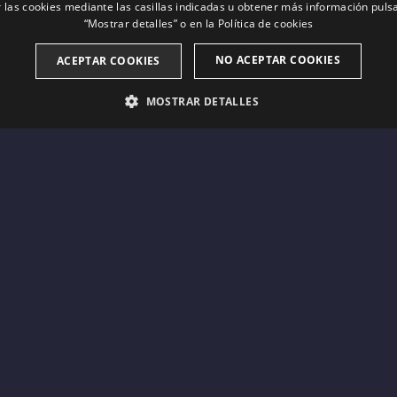
 las cookies mediante las casillas indicadas u obtener más información pul
“Mostrar detalles” o en la
Política de cookies
NO ACEPTAR COOKIES
ACEPTAR COOKIES
MOSTRAR DETALLES
ESTRICTAMENTE NECESARIAS
ANALÍTICAS
PUBLICIT
Estrictamente necesarias
Analíticas
Publicitarias
tral del sitio web, como el inicio de sesión del usuario y la administración de la cuent
pción
ookie is associated with sites using Google Tag Manager to load other scripts and code in
ary as without it, other scripts may not function correctly. The end of the name is a un
 Analytics account.
scripción