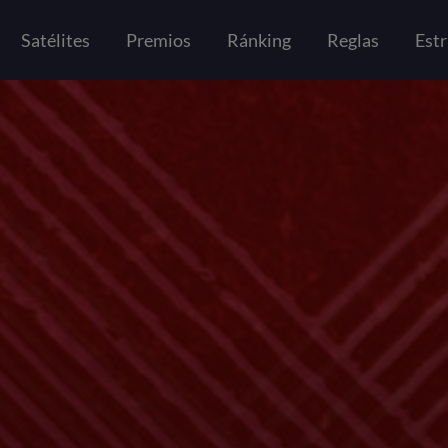
Satélites
Premios
Ránking
Reglas
Estr
GALERÍA