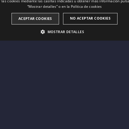
 las cookies mediante las casillas indicadas u obtener más información pul
“Mostrar detalles” o en la
Política de cookies
NO ACEPTAR COOKIES
ACEPTAR COOKIES
MOSTRAR DETALLES
ESTRICTAMENTE NECESARIAS
ANALÍTICAS
PUBLICIT
Estrictamente necesarias
Analíticas
Publicitarias
tral del sitio web, como el inicio de sesión del usuario y la administración de la cuent
pción
ookie is associated with sites using Google Tag Manager to load other scripts and code in
ary as without it, other scripts may not function correctly. The end of the name is a un
 Analytics account.
scripción