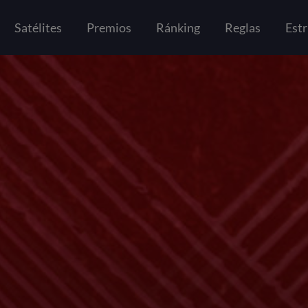
Satélites
Premios
Ránking
Reglas
Estr
GALERÍA